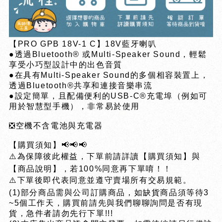
【PRO GPB 18V-1 C】18V藍牙喇叭
●透過Bluetooth® 或Multi-Speaker Sound，輕鬆
享受小巧型設計中的出色音質
●在具有Multi-Speaker Sound的多個相容裝置上，
透過Bluetooth®共享和連接音樂串流
●設定簡單，且配備便利的USB-C®充電埠（例如可
用於智慧型手機），非常易於使用
❎空機不含電池與充電器
【購買須知】📢📢📢
⚠️為保障彼此權益，下單前請詳讀【購買須知】與
【商品說明】，若100%同意再下單唷！！
⚠️下單後即代表同意並遵守賣場所有交易規範。
(1)部分商品需與公司訂購商品，如缺貨商品須等待3
~5個工作天，購買前請先與我們聊聊詢問是否有現
貨，急件者請勿先行下單!!!