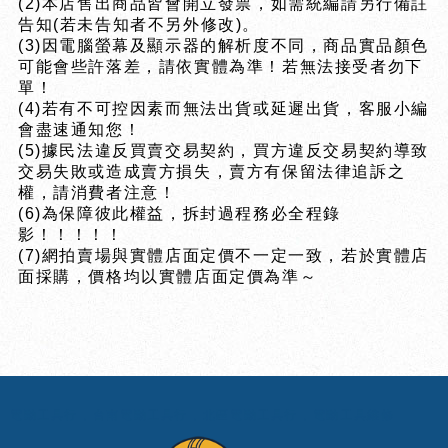
(2)本店售出商品皆會開立發票，如需統編請另行備註
告知(若未告知者不另外修改)。
(3)因電腦螢幕及顯示器的解析度不同，商品實品顏色
可能會些許落差，請依實體為準！若無法接受者勿下
單！
(4)若有不可控因素而無法出貨或延遲出貨，客服小編
會盡速通知您！
(5)據民法違反買賣交易契約，買方違反交易契約導致
交易失敗或造成賣方損失，賣方有保留法律追訴之
權，請消費者注意！
(6)為保障彼此權益，拆封過程務必全程錄
影！！！！！
(7)網拍賣場與實體店面定價不一定一致，若於實體店
面採購，價格均以實體店面定價為準～
電動工具行
台南電動工具行
北區電動工具行
電動工具維修