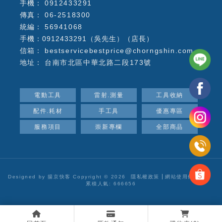
0912433291
06-2518300
56941068
手機：0912433291（吳先生）（店長）
bestservicebestprice@chorngshin.com
台南市北區中華北路二段173號
電動工具
雷射.測量
工具收納
配件.耗材
手工具
優惠專區
服務項目
崇新專欄
全部商品
Designed by
揚京快客
Copyright © 2026
隱私權政策
網站使用條款
..
累積人氣: 666656