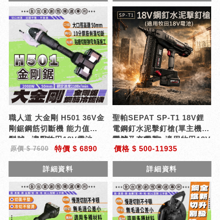
職人道 大金剛 H501 36V金
聖帕SEPAT SP-T1 18V鋰
剛鋸鋼筋切斷機 能力值
電鋼釘水泥擊釘槍(單主機無
51mm適用牧田18V電池
型號 : H501
電池及充電器) 適用牧田18V
型號 : SP-T1
特價 $ 6890
價格 $ 500-11935
原價 $ 7600
電池
詳細資料
詳細資料