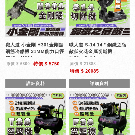
職人道 小金剛 H301金剛鋸
職人道 S-14 14＂鋼鐵之宿
鋼筋冷鋸機 31MM能力口徑
敵低火花金屬切斷機
型號 : H301
型號 : S-14
特價 $ 5750
原價 $ 6800
原價 $ 21888
特價 $ 20085
詳細資料
詳細資料