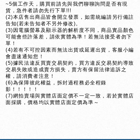
~5個工作天，購買前請先與我們聊聊詢問是否有現
貨，急件者請勿先行下單!!!
(2)本店售出商品皆會開立發票，如需統編請另行備註
告知(若未告知者不另外修改)。
(3)因電腦螢幕及顯示器的解析度不同，商品實品顏色
可能會些許落差，請依實體為準！若無法接受者勿下
單！
(4)若有不可控因素而無法出貨或延遲出貨，客服小編
會盡速通知您！
(5)據民法違反買賣交易契約，買方違反交易契約導致
交易失敗或造成賣方損失，賣方有保留法律追訴之
權，請消費者注意！
(6)為保障彼此權益，拆封過程務必全程錄
影！！！！！
(7)網拍賣場與實體店面定價不一定一致，若於實體店
面採購，價格均以實體店面定價為準～