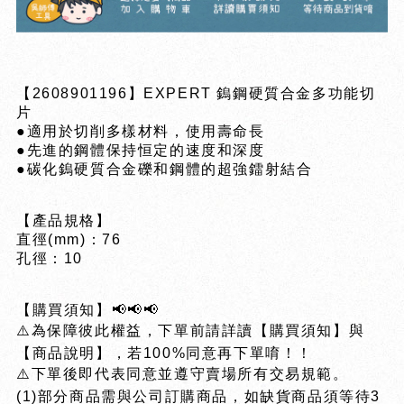
【2608901196】EXPERT 鎢鋼硬質合金多功能切
片
●適用於切削多樣材料，使用壽命長
●先進的鋼體保持恒定的速度和深度
●碳化鎢硬質合金礫和鋼體的超強鐳射結合
【產品規格】
直徑(mm)：76
孔徑：10
【購買須知】📢📢📢
⚠️為保障彼此權益，下單前請詳讀【購買須知】與
【商品說明】，若100%同意再下單唷！！
⚠️下單後即代表同意並遵守賣場所有交易規範。
(1)部分商品需與公司訂購商品，如缺貨商品須等待3