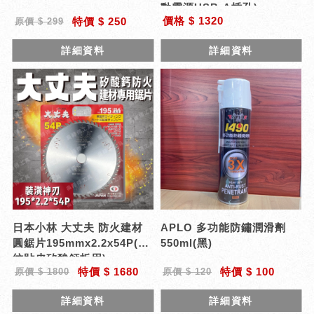
動電源USB-A插孔)
價格 $ 1320
特價 $ 250
原價 $ 299
詳細資料
詳細資料
日本小林 大丈夫 防火建材
APLO 多功能防鏽潤滑劑
圓鋸片195mmx2.2x54P(木
550ml(黑)
紋貼皮矽酸鈣板用)
特價 $ 1680
特價 $ 100
原價 $ 1800
原價 $ 120
詳細資料
詳細資料