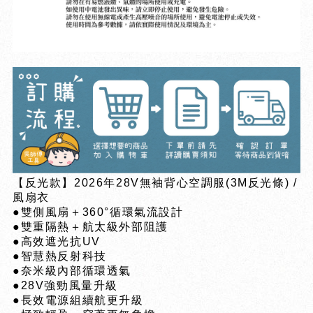
【反光款】2026年28V無袖背心空調服(3M反光條) /
風扇衣
●雙側風扇＋360°循環氣流設計
●雙重隔熱＋航太級外部阻護
●高效遮光抗UV
●智慧熱反射科技
●奈米級內部循環透氣
●28V強勁風量升級
●長效電源組續航更升級