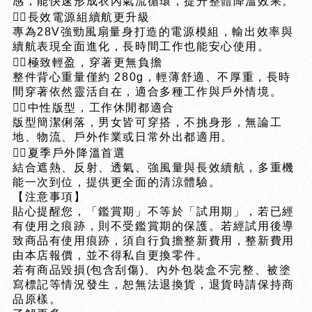
感，能快速形成衣內氣流循環，提升整體降溫效果。
❤️‍🔥長效電源組續航更升級
專為28V強勁風扇量身打造的電源模組，輸出效率與
續航表現全面進化，長時間工作也能安心使用。
❤️‍🔥極致輕盈，穿著更無負擔
整件背心重量僅約 280g，輕薄舒適、不厚重，長時
間穿著依然靈活自在，適合多種工作與戶外情境。
❤️‍🔥中性版型，工作休閒都適合
版型簡潔俐落，男女皆可穿搭，不挑身形，無論工
地、物流、戶外作業或日常外出都適用。
❤️‍🔥夏季戶外降溫首選
結合遮熱、反射、透氣、強風量與長效續航，多重機
能一次到位，提供更全面的清涼體驗。
【注意事項】
貼心提醒您，「鑑賞期」不等於「試用期」，若已經
有使用之痕跡，則不受鑑賞期的保護。若經試用後導
致商品有使用痕跡，須自行負擔整新費用，整新費用
由本店報價，並不得私自更換零件。
若有商品毀損(包含刮傷)、內外包裝盒不完整、被塗
寫標記等情況發生，恕無法退換貨，退貨時請保持商
品原樣。