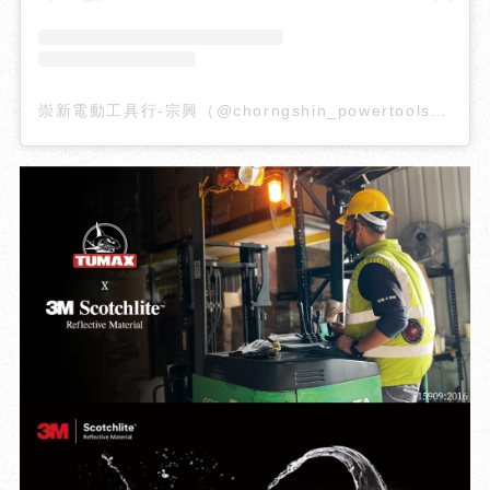
崇新電動工具行-宗興（@chorngshin_powertools）分享的貼文