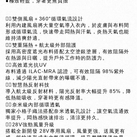
●極致輕盈，穿著更無負擔
❤️‍🔥雙側風扇＋360°循環氣流設計
利用內建風扇將大量空氣導入衣內，於皮膚與布料間
形成循環氣流，快速帶走悶熱與汗氣，炎熱天氣也能
維持清爽舒適。
❤️‍🔥雙重隔熱＋航太級外部阻護
採用高密度遮光布料搭配太空塗銀塗層，有效阻隔外
在熱源與日曬，提升戶外工作時的防護力。
❤️‍🔥高效遮光抗UV
布料通過 ILAC-MRA 認證，可有效阻隔 98%紫外
線，減少陽光直射帶來的曝曬不適。
❤️‍🔥智慧熱反射科技
導入航太級反射材料，陽光反射率大幅提升 85%，降
低熱能吸收，穿著時更有感降溫。
❤️‍🔥奈米級內部循環透氣
獨家小格子織法搭配奈米透氣孔設計，讓空氣流通效
率提升，悶熱感快速排出，清涼更持久。
❤️‍🔥28V強勁風量升級
搭載全新開發 28V專用風扇，風量更強、送風更有