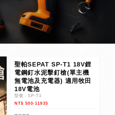
聖帕SEPAT SP-T1 18V鋰
電鋼釘水泥擊釘槍(單主機
無電池及充電器) 適用牧田
18V電池
型號 : SP-T1
NT$ 500-11935