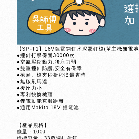
【SP-T1】18V鋰電鋼釘水泥擊釘槍(單主機無電
●撞針打擊保固30000次
●空氣壓縮動力,後座力弱
●雙重撞針防護,安全有保障
●槍頭、槍夾秒折秒換最省時
●無碳刷馬達
●後座力小
●專利快換槍頭
●鋰電動能克服距離
●通用Makita 18V 鋰電池
【產品規格】
能量：100J
槍槽容量：33發連排射釘