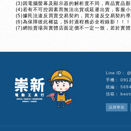
(3)因電腦螢幕及顯示器的解析度不同，商品實品
(4)若有不可控因素而無法出貨或延遲出貨，客服
(5)據民法違反買賣交易契約，買方違反交易契約
(6)為保障彼此權益，拆封過程務必全程錄影！！
(7)網拍賣場與實體店面定價不一定一致，若於實
電動工具行
台南電動工具行
北區電動工具行
電動工具維修
@
091
569
best
品牌專區