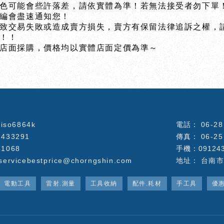
顏色可能會些許落差，請依實體為準！若無法接受者勿下單
小編會盡速通知您！
導致交易失敗或造成賣方損失，賣方有保留法律追訴之權，
！！！
體店面採購，價格均以實體店面定價為準～
iso6864k
06-2
2433291
06-2
41068
手機：0912
servicebestprice@chorngshin.com
台南市
電動工具
雷射.測量
工具收納
配件.耗材
手工具
優