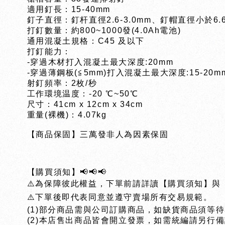
適用釘長：15-40mm
釘子直徑：釘杆直徑2.6-3.0mm、釘帽直徑小於6.
打釘數量：約800~1000發(4.0Ah電池)
通用混凝土規格：C45 及以下
打釘能力：
-穿過木材打入混凝土最大深度:20mm
-穿過薄鋼板(≦5mm)打入混凝土最大深度:15-20m
射釘頻率：2枚/秒
工作環境温度：-20 ℃~50℃
尺寸：41cm x 12cm x 34cm
重量(裸機)：4.07kg
【商品保固】三萬發非人為因素保固
【購買須知】📢📢📢
⚠️為保障彼此權益，下單前請詳讀【購買須知】與
⚠️下單後即代表同意並遵守賣場所有交易規範。
(1)部分商品需與公司訂購商品，如缺貨商品須等待
(2)本店售出商品皆會開立發票，如需統編請另行備