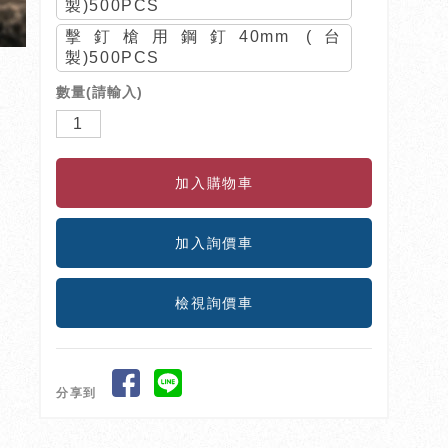
製)500PCS
擊釘槍用鋼釘40mm (台
製)500PCS
數量(請輸入)
檢視詢價車
分享到