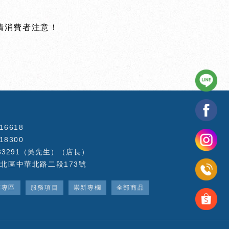
！
請消費者注意！
816618
518300
433291（吳先生）（店長）
北區中華北路二段173號
惠專區
服務項目
崇新專欄
全部商品