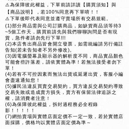
⚠️為保障彼此權益，下單前請詳讀【購買須知】與
【商品說明】，若100%同意再下單唷！！
⚠️下單後即代表同意並遵守賣場所有交易規範。
(1)部分商品需與公司訂購商品，如缺貨商品須等待3
~5個工作天，購買前請先與我們聊聊詢問是否有現
貨，急件者請勿先行下單!!!
(2)本店售出商品皆會開立發票，如需統編請另行備註
告知(若未告知者不另外修改)。
(3)因電腦螢幕及顯示器的解析度不同，商品實品顏色
可能會些許落差，請依實體為準！若無法接受者勿下
單！
(4)若有不可控因素而無法出貨或延遲出貨，客服小編
會盡速通知您！
(5)據民法違反買賣交易契約，買方違反交易契約導致
交易失敗或造成賣方損失，賣方有保留法律追訴之
權，請消費者注意！
(6)為保障彼此權益，拆封過程務必全程錄
影！！！！！
(7)網拍賣場與實體店面定價不一定一致，若於實體店
面採購，價格均以實體店面定價為準～