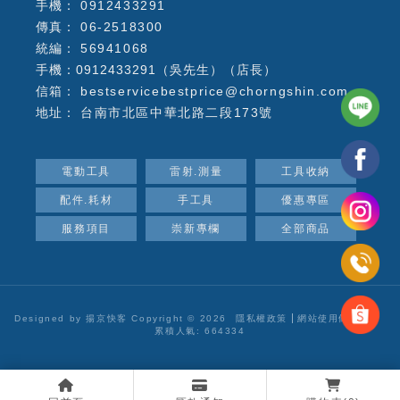
0912433291
06-2518300
56941068
手機：0912433291（吳先生）（店長）
bestservicebestprice@chorngshin.com
台南市北區中華北路二段173號
電動工具
雷射.測量
工具收納
配件.耗材
手工具
優惠專區
服務項目
崇新專欄
全部商品
Designed by
揚京快客
Copyright © 2026
隱私權政策
網站使用條款
..
累積人氣: 664334